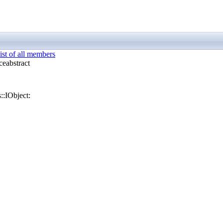
ist of all members
ce
abstract
::IObject: