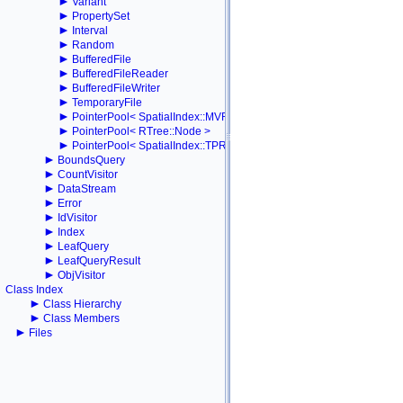
►
Variant
►
PropertySet
►
Interval
►
Random
►
BufferedFile
►
BufferedFileReader
►
BufferedFileWriter
►
TemporaryFile
►
PointerPool< SpatialIndex::MVRTree::Node >
►
PointerPool< RTree::Node >
►
PointerPool< SpatialIndex::TPRTree::Node >
►
BoundsQuery
►
CountVisitor
►
DataStream
►
Error
►
IdVisitor
►
Index
►
LeafQuery
►
LeafQueryResult
►
ObjVisitor
Class Index
►
Class Hierarchy
►
Class Members
►
Files