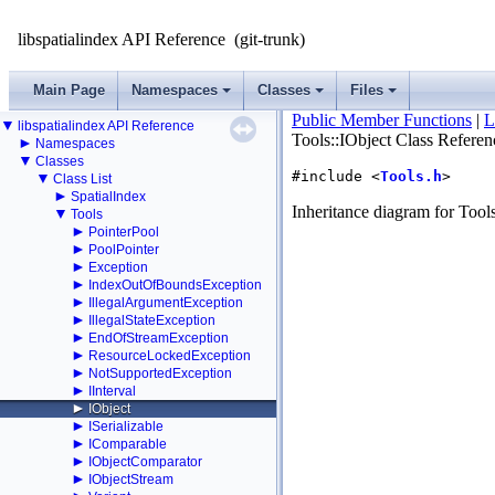
libspatialindex API Reference
(git-trunk)
Main Page
Namespaces
Classes
Files
Public Member Functions
|
L
▼
libspatialindex API Reference
Tools::IObject Class Referen
►
Namespaces
▼
Classes
#include <
Tools.h
>
▼
Class List
►
SpatialIndex
Inheritance diagram for Tools
▼
Tools
►
PointerPool
►
PoolPointer
►
Exception
►
IndexOutOfBoundsException
►
IllegalArgumentException
►
IllegalStateException
►
EndOfStreamException
►
ResourceLockedException
►
NotSupportedException
►
IInterval
►
IObject
►
ISerializable
►
IComparable
►
IObjectComparator
►
IObjectStream