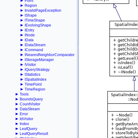
►
Point
►
Region
►
InvalidPageException
►
IShape
►
ITimeShape
►
IEvolvingShape
►
IEntry
►
INode
►
IData
►
IDataStream
►
ICommand
►
INearestNeighborComparator
►
IStorageManager
►
IVisitor
►
IQueryStrategy
►
IStatistics
►
ISpatialIndex
►
TimePoint
►
TimeRegion
►
Tools
►
BoundsQuery
►
CountVisitor
►
DataStream
►
Error
►
IdVisitor
►
Index
►
LeafQuery
►
LeafQueryResult