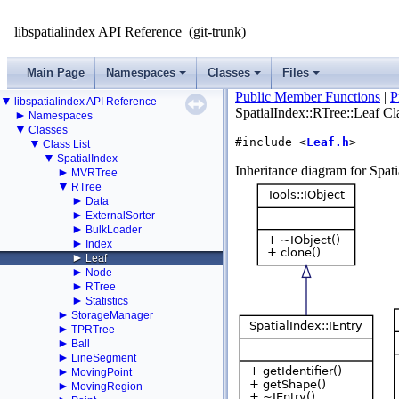
libspatialindex API Reference
(git-trunk)
Main Page
Namespaces
Classes
Files
Public Member Functions
|
P
▼
libspatialindex API Reference
SpatialIndex::RTree::Leaf Cl
►
Namespaces
▼
Classes
#include <
Leaf.h
>
▼
Class List
▼
SpatialIndex
Inheritance diagram for Spati
►
MVRTree
▼
RTree
►
Data
►
ExternalSorter
►
BulkLoader
►
Index
►
Leaf
►
Node
►
RTree
►
Statistics
►
StorageManager
►
TPRTree
►
Ball
►
LineSegment
►
MovingPoint
►
MovingRegion