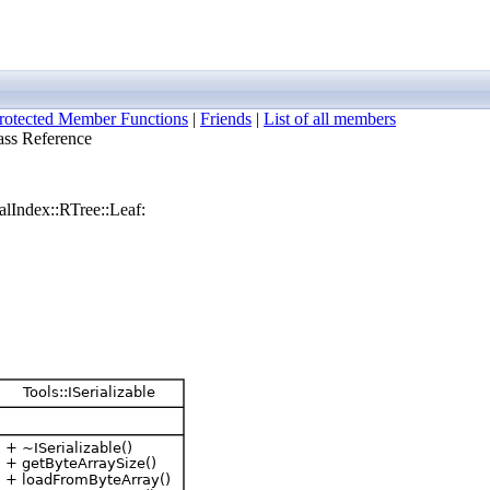
rotected Member Functions
|
Friends
|
List of all members
ass Reference
alIndex::RTree::Leaf: